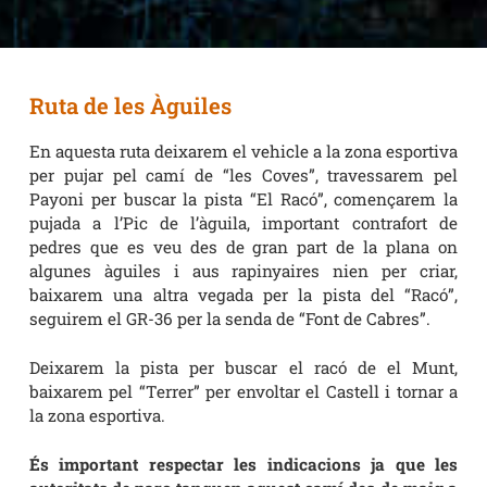
Ruta de les
Ruta de les Àguiles
Àguiles
En aquesta ruta deixarem el vehicle a la zona esportiva
per pujar pel camí de “les Coves”, travessarem pel
Payoni per buscar la pista “El Racó”, començarem la
pujada a l’Pic de l’àguila, important contrafort de
pedres que es veu des de gran part de la plana on
algunes àguiles i aus rapinyaires nien per criar,
baixarem una altra vegada per la pista del “Racó”,
seguirem el GR-36 per la senda de “Font de Cabres”.
Deixarem la pista per buscar el racó de el Munt,
baixarem pel “Terrer” per envoltar el Castell i tornar a
la zona esportiva.
És important respectar les indicacions ja que les