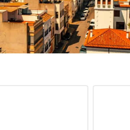
ort
c