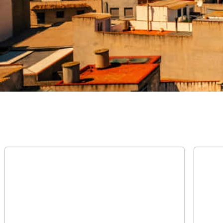
Transp
públi