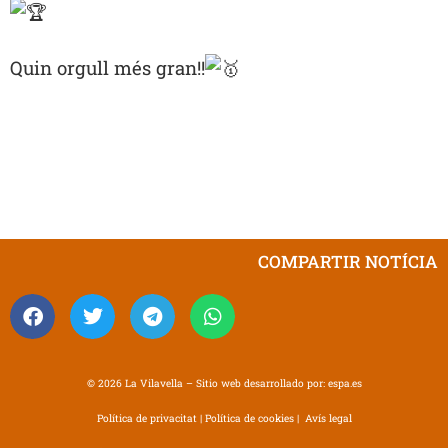
Quin orgull més gran!!
COMPARTIR NOTÍCIA
© 2026 La Vilavella – Sitio web desarrollado por:
espa.es
Política de privacitat
|
Política de cookies
|
Avís legal