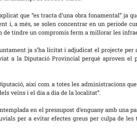
explicat que “es tracta d’una obra fonamental” ja 
nt i, a més, se solen concentrar en un període cu
e tindre un compromís ferm a millorar les infraest
untament ja s’ha licitat i adjudicat el projecte per 
nviat a la Diputació Provincial perquè aproven el 
a Diputació, així com a totes les administracions q
s veïns i el dia a dia de la localitat”.
 contemplada en el pressupost d’enguany amb una pa
uvials per a evitar efectes greus per culpa de les