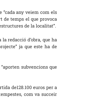
que “cada any veiem com els
rt de temps el que provoca
ructures de la localitat”.
a la redacció d’obra, que ha
projecte” ja que este ha de
ue “aporten subvencions que
rtida de128.100 euros per a
 tempestes, com va succeir