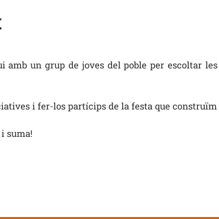
t
hui amb un grup de joves del poble per escoltar le
atives i fer-los partícips de la festa que construïm e
 i suma!