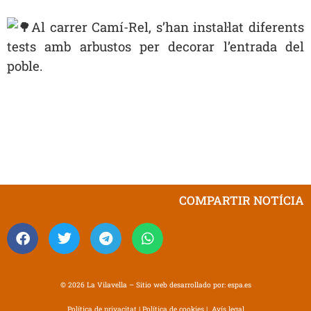
Al carrer Camí-Rel, s’han instal·lat diferents
tests amb arbustos per decorar l’entrada del
poble.
COMPARTIR NOTÍCIA
© 2026 La Vilavella – Sitio web desarrollado por:
espa.es
Política de privacitat
|
Política de cookies
|
Avís legal