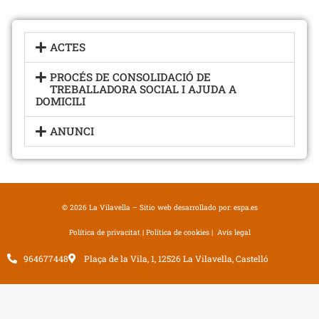
PROCÉS DE
CONSOLIDACIÓ
ACTES
DE
PROCÉS DE CONSOLIDACIÓ DE
TREBALLADORA SOCIAL I AJUDA A
TREBALLADOR
DOMICILI
A SOCIAL I
ANUNCI
AUXILIAR
D'AJUDA A
DOMICILI - 2023
© 2026 La Vilavella – Sitio web desarrollado por:
espa.es
Política de privacitat
|
Política de cookies
|
Avís legal
964677448
Plaça de la Vila, 1, 12526 La Vilavella, Castelló