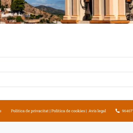
tal de
parència
s
Política de privacitat
|
Política de cookies
|
Avís legal
96467