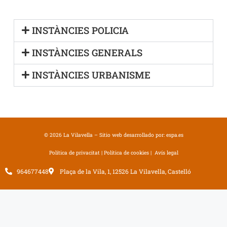
Instàncies i
INSTÀNCIES POLICIA
Sol·licituds
INSTÀNCIES GENERALS
INSTÀNCIES URBANISME
© 2026 La Vilavella – Sitio web desarrollado por:
espa.es
Política de privacitat
|
Política de cookies
|
Avís legal
964677448
Plaça de la Vila, 1, 12526 La Vilavella, Castelló