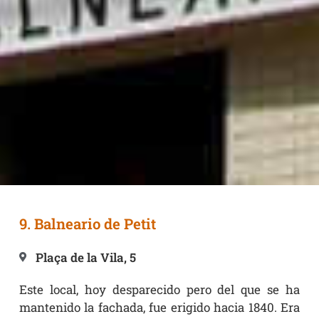
Itinerari termal -
9. Balneario de Petit
Recorrido II
Plaça de la Vila, 5
Este local, hoy desparecido pero del que se ha
mantenido la fachada, fue erigido hacia 1840. Era